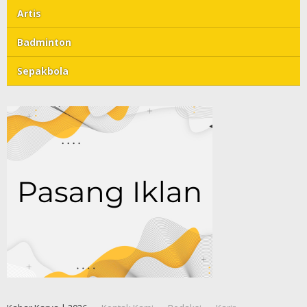
Artis
Badminton
Sepakbola