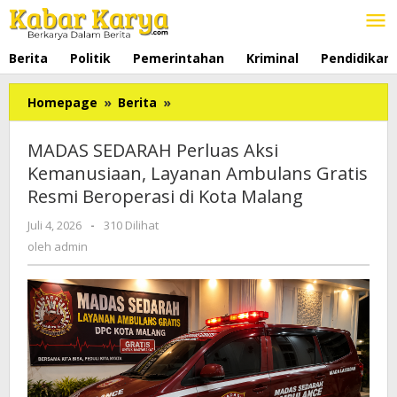
Lewati
ke
konten
Berita
Politik
Pemerintahan
Kriminal
Pendidikan
Homepage
»
Berita
»
MADAS
SEDARAH
Perluas
MADAS SEDARAH Perluas Aksi
Aksi
Kemanusiaan, Layanan Ambulans Gratis
Kemanusiaan,
Resmi Beroperasi di Kota Malang
Layanan
Ambulans
Juli 4, 2026
oleh
-
310 Dilihat
Gratis
admin
oleh
admin
Resmi
Beroperasi
di
Kota
Malang