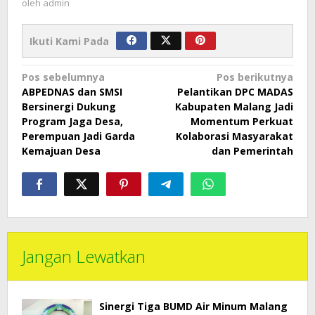
oleh
admin
Ikuti Kami Pada
Navigasi
Pos sebelumnya
Pos berikutnya
ABPEDNAS dan SMSI
Pelantikan DPC MADAS
pos
Bersinergi Dukung
Kabupaten Malang Jadi
Program Jaga Desa,
Momentum Perkuat
Perempuan Jadi Garda
Kolaborasi Masyarakat
Kemajuan Desa
dan Pemerintah
Jangan Lewatkan
Sinergi Tiga BUMD Air Minum Malang