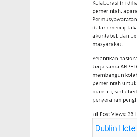
Kolaborasi ini d
pemerintah, apar
Permusyawaratan 
dalam menciptakan
akuntabel, dan be
masyarakat.
Pelantikan nasion
kerja sama ABPED
membangun kolabo
pemerintah untu
mandiri, serta be
penyerahan pengha
Post Views:
281