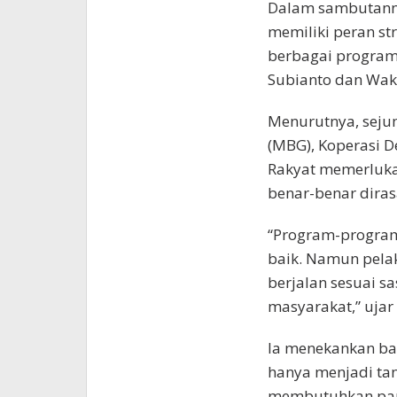
Dalam sambutann
memiliki peran st
berbagai program
Subianto dan Wak
Menurutnya, sejum
(MBG), Koperasi D
Rakyat memerluka
benar-benar dira
“Program-program
baik. Namun pela
berjalan sesuai s
masyarakat,” ujar
Ia menekankan ba
hanya menjadi tan
membutuhkan parti