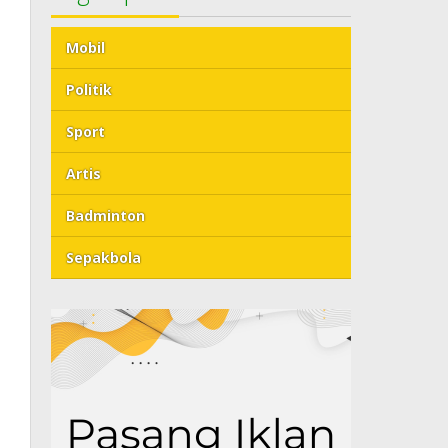
Mobil
Politik
Sport
Artis
Badminton
Sepakbola