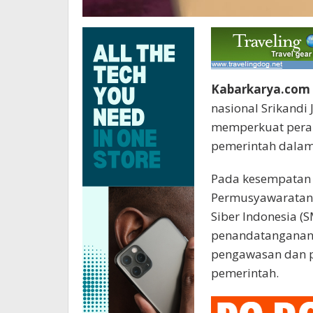
Kabarkarya.com 
nasional Srikand
memperkuat peran
pemerintah dala
Pada kesempatan 
Permusyawaratan 
Siber Indonesia (
penandatanganan 
pengawasan dan p
pemerintah.