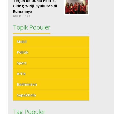
Terjun ke Dunia Politik,
Giring ‘Nidji’ Syukuran di
Rumahnya
699 Dilihat
Topik Populer
Mobil
Politik
Sport
Artis
Badminton
Sepakbola
Tag Populer