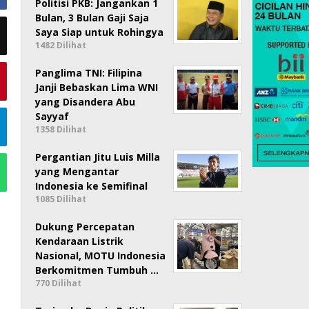
Politisi PKB: Jangankan 1
Bulan, 3 Bulan Gaji Saja
Saya Siap untuk Rohingya
1482 Dilihat
Panglima TNI: Filipina
Janji Bebaskan Lima WNI
yang Disandera Abu
Sayyaf
1358 Dilihat
Pergantian Jitu Luis Milla
yang Mengantar
Indonesia ke Semifinal
1085 Dilihat
Dukung Percepatan
Kendaraan Listrik
Nasional, MOTU Indonesia
Berkomitmen Tumbuh …
770 Dilihat