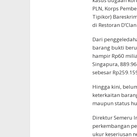
kasus dugaan kor
PLN, Korps Pember
Tipikor) Bareskri
di Restoran D’Clan
Dari penggeledah
barang bukti beru
hampir Rp60 miliar
Singapura, 889.965
sebesar Rp259.159
Hingga kini, bel
keterkaitan baran
maupun status h
Direktur Semeru In
perkembangan perk
ukur keseriusan n