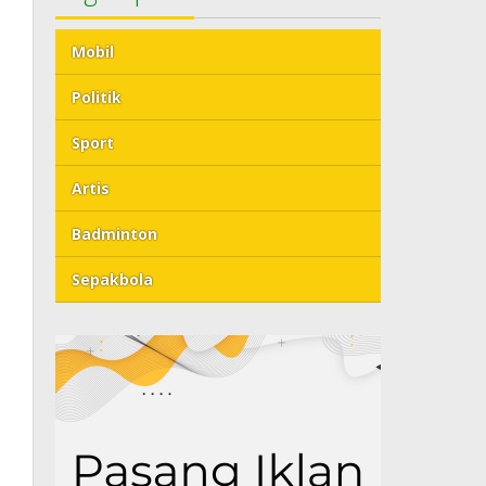
Mobil
Politik
Sport
Artis
Badminton
Sepakbola