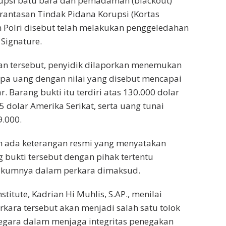
upsi batu bara dan pemadaman (blackout)
antasan Tindak Pidana Korupsi (Kortas
m Polri disebut telah melakukan penggeledahan
 Signature.
an tersebut, penyidik dilaporkan menemukan
pa uang dengan nilai yang disebut mencapai
. Barang bukti itu terdiri atas 130.000 dolar
 dolar Amerika Serikat, serta uang tunai
.000.
um ada keterangan resmi yang menyatakan
g bukti tersebut dengan pihak tertentu
ukumnya dalam perkara dimaksud.
stitute, Kadrian Hi Muhlis, S.AP., menilai
ara tersebut akan menjadi salah satu tolok
egara dalam menjaga integritas penegakan