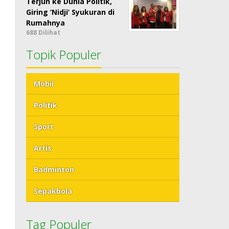
Terjun ke Dunia Politik,
Giring ‘Nidji’ Syukuran di
Rumahnya
688 Dilihat
Topik Populer
Mobil
Politik
Sport
Artis
Badminton
Sepakbola
Tag Populer