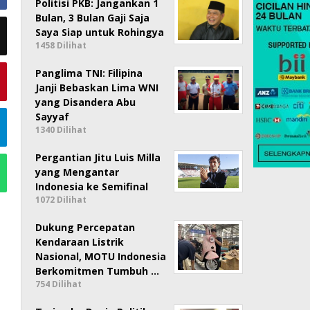
Politisi PKB: Jangankan 1
Bulan, 3 Bulan Gaji Saja
Saya Siap untuk Rohingya
1458 Dilihat
Panglima TNI: Filipina
Janji Bebaskan Lima WNI
yang Disandera Abu
Sayyaf
1340 Dilihat
Pergantian Jitu Luis Milla
yang Mengantar
Indonesia ke Semifinal
1072 Dilihat
Dukung Percepatan
Kendaraan Listrik
Nasional, MOTU Indonesia
Berkomitmen Tumbuh …
754 Dilihat