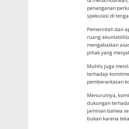
Ia menambahkan, 
penanganan perka
spekulasi di teng
Pemerintah dan 
ruang akuntabilit
mengabaikan asas
pihak yang menja
Muhlis juga menil
terhadap komitm
pemberantasan ko
Menurutnya, komit
dukungan terhada
jaminan bahwa set
bukan karena teka