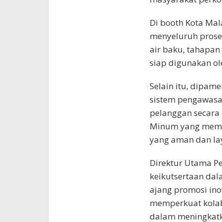
Di booth Kota Mal
menyeluruh prose
air baku, tahapan 
siap digunakan ol
Selain itu, dipame
sistem pengawasan
pelanggan secara 
Minum yang mempe
yang aman dan la
Direktur Utama P
keikutsertaan dal
ajang promosi ino
memperkuat kolab
dalam meningkatk