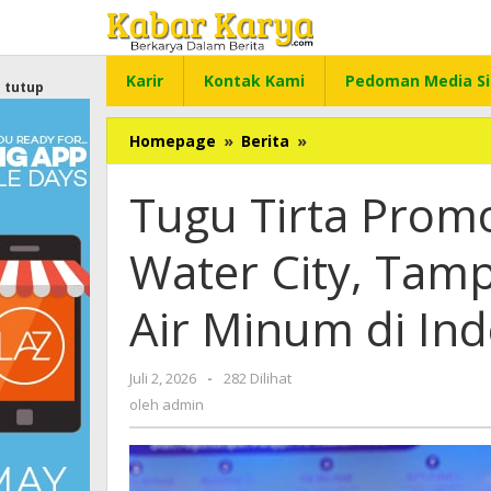
Lewati
ke
konten
Karir
Kontak Kami
Pedoman Media Si
tutup
Homepage
»
Berita
»
Tugu
Tirta
Promosikan
Tugu Tirta Prom
Konsep
Smart
Water City, Tamp
Water
City,
Tampilkan
Air Minum di Ind
Inovasi
Layanan
Air
Juli 2, 2026
oleh
-
282 Dilihat
Minum
admin
oleh
admin
di
Indonesia
City
Expo