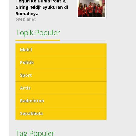
Terjun ke Dunia Politik,
Giring ‘Nidji’ Syukuran di
Rumahnya
684 Dilihat
Topik Populer
Mobil
Politik
Sport
Artis
Badminton
Sepakbola
Tag Populer