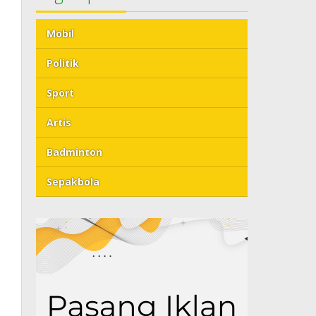
Mobil
Politik
Sport
Artis
Badminton
Sepakbola