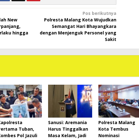
Pos berikutnya
lah New
Polresta Malang Kota Wujudkan
rpanjang,
Semangat Hari Bhayangkara
rlaku hingga
dengan Menjenguk Personel yang
Sakit
Kapolresta
Sanusi: Aremania
Polresta Malang
Pertama Tuban,
Harus Tinggalkan
Kota Tembus
Kombes Pol Jazuli
Masa Kelam, Jadi
Nominasi