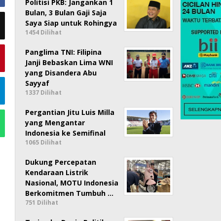
Politisi PKB: Jangankan 1
Bulan, 3 Bulan Gaji Saja
Saya Siap untuk Rohingya
1454 Dilihat
Panglima TNI: Filipina
Janji Bebaskan Lima WNI
yang Disandera Abu
Sayyaf
1337 Dilihat
Pergantian Jitu Luis Milla
yang Mengantar
Indonesia ke Semifinal
1065 Dilihat
Dukung Percepatan
Kendaraan Listrik
Nasional, MOTU Indonesia
Berkomitmen Tumbuh …
751 Dilihat