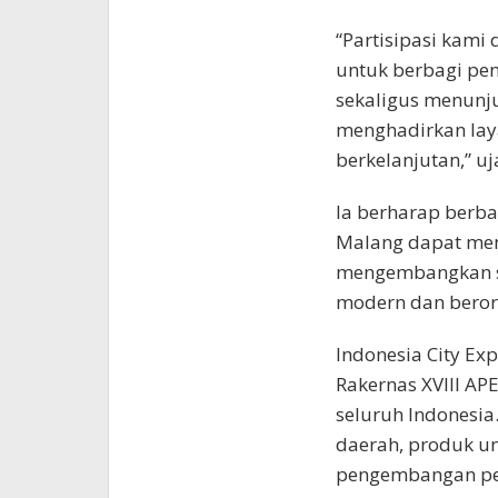
“Partisipasi kami
untuk berbagi pe
sekaligus menunj
menghadirkan laya
berkelanjutan,” uja
Ia berharap berbag
Malang dapat menj
mengembangkan si
modern dan beror
Indonesia City E
Rakernas XVIII APE
seluruh Indonesia
daerah, produk un
pengembangan pe