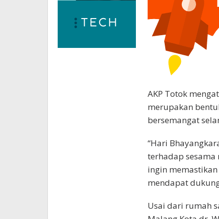
AKP Totok mengat
merupakan bentuk
bersemangat sela
“Hari Bhayangkar
terhadap sesama 
ingin memastikan
mendapat dukungan
Usai dari rumah s
Malang Kota dr. W