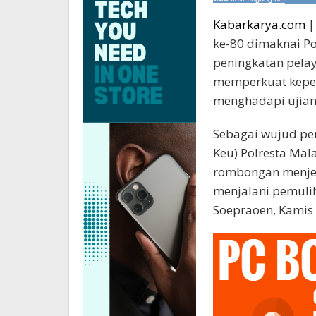
Kabarkarya.com
|
ke-80 dimaknai Po
peningkatan pela
memperkuat keped
menghadapi ujian
Sebagai wujud per
Keu) Polresta Mal
rombongan menjen
menjalani pemulih
Soepraoen, Kamis 