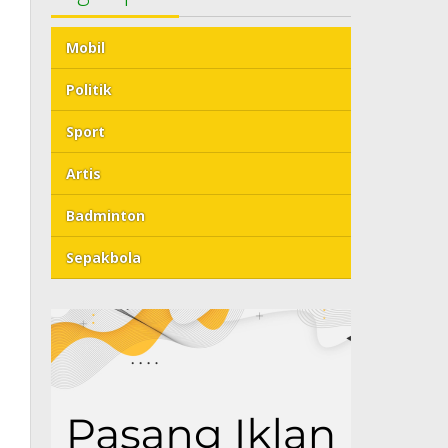
Mobil
Politik
Sport
Artis
Badminton
Sepakbola