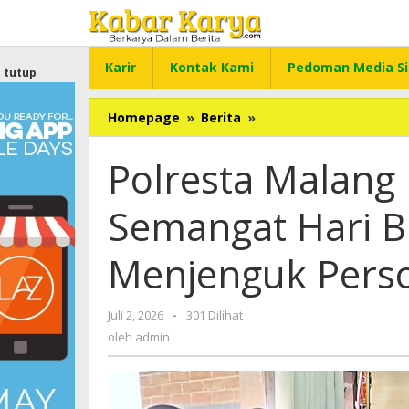
Lewati
ke
konten
Karir
Kontak Kami
Pedoman Media Si
tutup
Homepage
»
Berita
»
Polresta
Malang
Kota
Polresta Malang
Wujudkan
Semangat
Semangat Hari 
Hari
Bhayangkara
dengan
Menjenguk Perso
Menjenguk
Personel
yang
Juli 2, 2026
oleh
-
301 Dilihat
Sakit
admin
oleh
admin