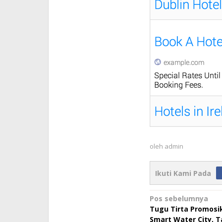
oleh
admin
Ikuti Kami Pada
Navigasi
Pos sebelumnya
Tugu Tirta Promosi
pos
Smart Water City, 