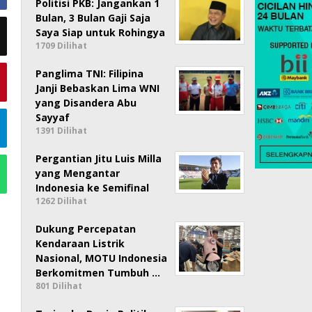
Politisi PKB: Jangankan 1
Bulan, 3 Bulan Gaji Saja
Saya Siap untuk Rohingya
1709 Dilihat
Panglima TNI: Filipina
Janji Bebaskan Lima WNI
yang Disandera Abu
Sayyaf
1391 Dilihat
Pergantian Jitu Luis Milla
yang Mengantar
Indonesia ke Semifinal
1262 Dilihat
Dukung Percepatan
Kendaraan Listrik
Nasional, MOTU Indonesia
Berkomitmen Tumbuh …
801 Dilihat