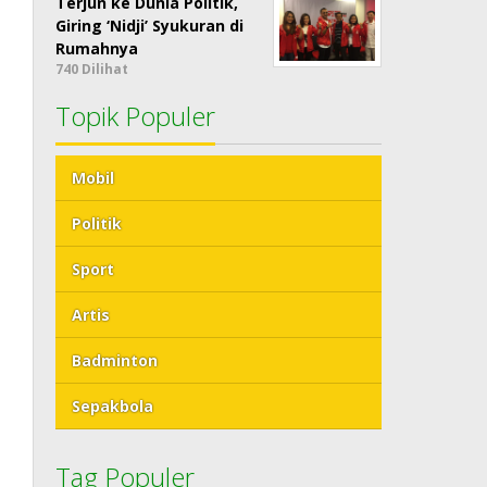
Terjun ke Dunia Politik,
Giring ‘Nidji’ Syukuran di
Rumahnya
740 Dilihat
Topik Populer
Mobil
Politik
Sport
Artis
Badminton
Sepakbola
Tag Populer