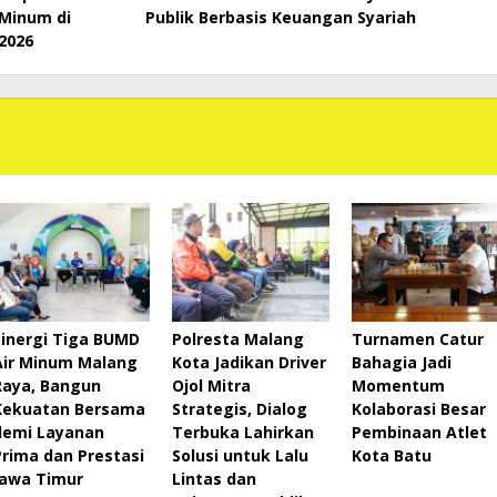
 Minum di
Publik Berbasis Keuangan Syariah
 2026
Sinergi Tiga BUMD
Polresta Malang
Turnamen Catur
Air Minum Malang
Kota Jadikan Driver
Bahagia Jadi
Raya, Bangun
Ojol Mitra
Momentum
Kekuatan Bersama
Strategis, Dialog
Kolaborasi Besar
demi Layanan
Terbuka Lahirkan
Pembinaan Atlet
Prima dan Prestasi
Solusi untuk Lalu
Kota Batu
Jawa Timur
Lintas dan