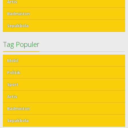
Artis
Badminton
Sepakbola
Tag Populer
Mobil
Politik
Sport
Artis
Badminton
Sepakbola