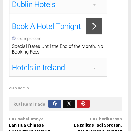
oleh
admin
Ikuti Kami Pada
Navigasi
Pos sebelumnya
Pos berikutnya
Lan Hua Chinese
Legalitas Jadi Sorotan,
pos