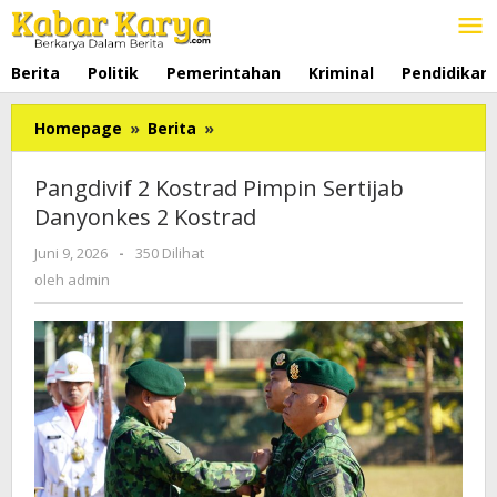
Lewati
ke
konten
Berita
Politik
Pemerintahan
Kriminal
Pendidikan
Homepage
»
Berita
»
Pangdivif
2
Kostrad
Pangdivif 2 Kostrad Pimpin Sertijab
Pimpin
Danyonkes 2 Kostrad
Sertijab
Danyonkes
Juni 9, 2026
oleh
-
350 Dilihat
2
admin
oleh
admin
Kostrad