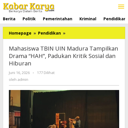
Lewati
ke
konten
Berita
Politik
Pemerintahan
Kriminal
Pendidikan
Homepage
»
Pendidikan
»
Mahasiswa
TBIN
UIN
Mahasiswa TBIN UIN Madura Tampilkan
Madura
Drama “HAH”, Padukan Kritik Sosial dan
Tampilkan
Hiburan
Drama
"HAH",
Juni 16, 2026
oleh
-
177 Dilihat
Padukan
admin
oleh
admin
Kritik
Sosial
dan
Hiburan