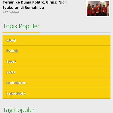
Terjun ke Dunia Politik, Giring ‘Nidji’
Syukuran di Rumahnya
742 Dilihat
Topik Populer
Mobil
Politik
Sport
Artis
Badminton
Sepakbola
Tag Populer