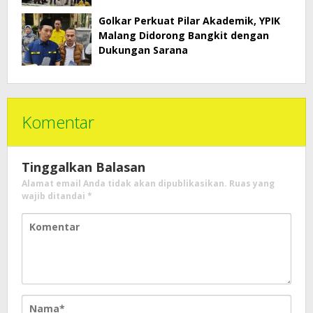
Digembleng di Malang
Golkar Perkuat Pilar Akademik, YPIK
Malang Didorong Bangkit dengan
Dukungan Sarana
Komentar
Tinggalkan Balasan
Alamat email Anda tidak akan dipublikasikan.
Ruas yang
wajib ditandai
*