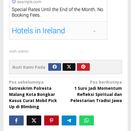
oleh
admin
Ikuti Kami Pada
Navigasi
Pos sebelumnya
Pos berikutnya
Satreskrim Polresta
1 Suro Jadi Momentum
pos
Malang Kota Bongkar
Refleksi Spiritual dan
Kasus Curat Mobil Pick
Pelestarian Tradisi Jawa
Up di Blimbing