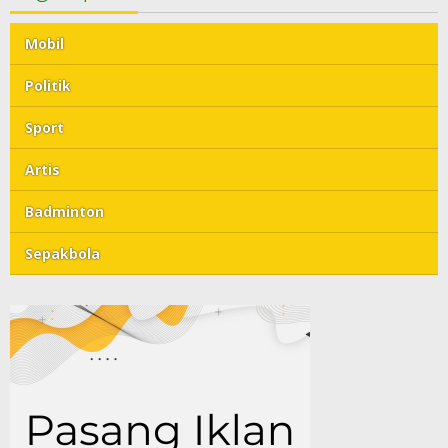
Mobil
Politik
Sport
Artis
Badminton
Sepakbola