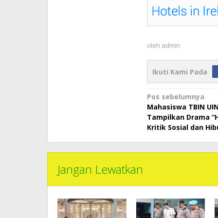
oleh
admin
Ikuti Kami Pada
Navigasi
Pos sebelumnya
Mahasiswa TBIN UI
pos
Tampilkan Drama “
Kritik Sosial dan Hi
Jangan Lewatkan