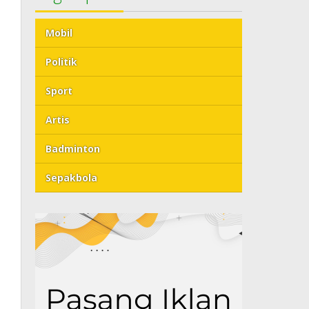
Mobil
Politik
Sport
Artis
Badminton
Sepakbola