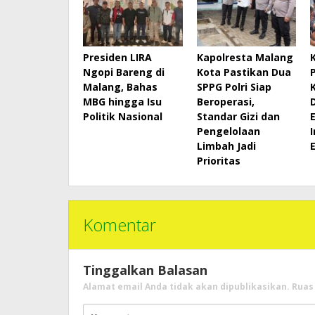
Presiden LIRA
Kapolresta Malang
Ngopi Bareng di
Kota Pastikan Dua
Malang, Bahas
SPPG Polri Siap
MBG hingga Isu
Beroperasi,
Politik Nasional
Standar Gizi dan
Pengelolaan
I
Limbah Jadi
Prioritas
Komentar
Tinggalkan Balasan
Alamat email Anda tidak akan dipublikasikan.
Ruas