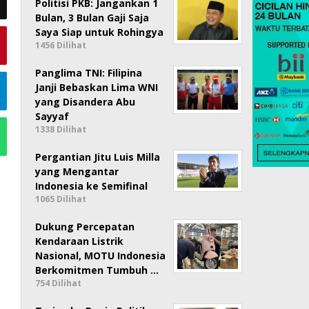
Politisi PKB: Jangankan 1
Bulan, 3 Bulan Gaji Saja
Saya Siap untuk Rohingya
1456 Dilihat
Panglima TNI: Filipina
Janji Bebaskan Lima WNI
yang Disandera Abu
Sayyaf
1338 Dilihat
Pergantian Jitu Luis Milla
yang Mengantar
Indonesia ke Semifinal
1065 Dilihat
Dukung Percepatan
Kendaraan Listrik
Nasional, MOTU Indonesia
Berkomitmen Tumbuh …
754 Dilihat