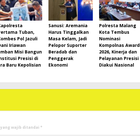
Kapolresta
Sanusi: Aremania
Polresta Malang
Pertama Tuban,
Harus Tinggalkan
Kota Tembus
Kombes Pol Jazuli
Masa Kelam, Jadi
Nominasi
Dani Iriawan
Pelopor Suporter
Kompolnas Award
Emban Misi Bangun
Beradab dan
2026, Kinerja dan
nstitusi Presisi di
Penggerak
Pelayanan Presisi
Era Baru Kepolisian
Ekonomi
Diakui Nasional
 yang wajib ditandai
*