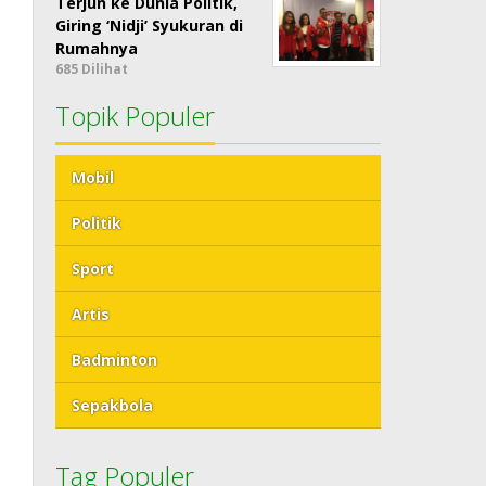
Terjun ke Dunia Politik,
Giring ‘Nidji’ Syukuran di
Rumahnya
685 Dilihat
Topik Populer
Mobil
Politik
Sport
Artis
Badminton
Sepakbola
Tag Populer