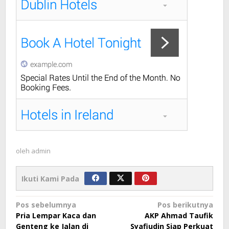
oleh
admin
Ikuti Kami Pada
Navigasi
Pos sebelumnya
Pos berikutnya
Pria Lempar Kaca dan
AKP Ahmad Taufik
pos
Genteng ke Jalan di
Syafiudin Siap Perkuat