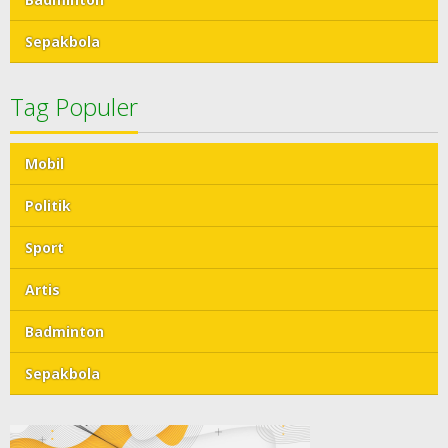
Sepakbola
Tag Populer
Mobil
Politik
Sport
Artis
Badminton
Sepakbola