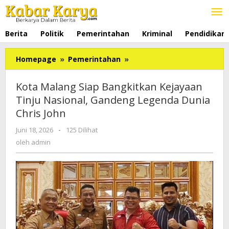
Lewati
ke
konten
Berita
Politik
Pemerintahan
Kriminal
Pendidikan
Homepage
»
Pemerintahan
»
Kota
Malang
Siap
Kota Malang Siap Bangkitkan Kejayaan
Bangkitkan
Tinju Nasional, Gandeng Legenda Dunia
Kejayaan
Chris John
Tinju
Nasional,
Juni 18, 2026
oleh
-
125 Dilihat
Gandeng
admin
oleh
admin
Legenda
Dunia
Chris
John