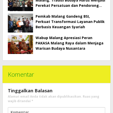
Malang: Tradisi Budaya Harus Menjadi
Perekat Persatuan dan Pendorong
Kemajuan Desa
Pemkab Malang Gandeng BSI,
Perkuat Transformasi Layanan Publik
Berbasis Keuangan Syariah
Wabup Malang Apresiasi Peran
PAKASA Malang Raya dalam Menjaga
Warisan Budaya Nusantara
Komentar
Tinggalkan Balasan
Alamat email Anda tidak akan dipublikasikan.
Ruas yang
wajib ditandai
*