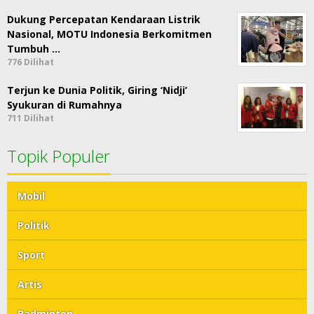
Dukung Percepatan Kendaraan Listrik
Nasional, MOTU Indonesia Berkomitmen
Tumbuh …
776 Dilihat
Terjun ke Dunia Politik, Giring ‘Nidji’
Syukuran di Rumahnya
711 Dilihat
Topik Populer
Mobil
Politik
Sport
Artis
Badminton