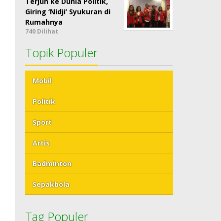
Terjun ke Dunia Politik,
Giring ‘Nidji’ Syukuran di
Rumahnya
740 Dilihat
Topik Populer
Mobil
Politik
Sport
Artis
Badminton
Sepakbola
Tag Populer