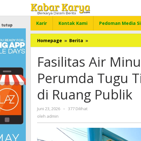
Lewati
ke
konten
Karir
Kontak Kami
Pedoman Media Si
tutup
Homepage
»
Berita
»
Fasilitas
Air
Minum
Fasilitas Air Min
Gratis
Dirusak,
Perumda Tugu Ti
Perumda
Tugu
Tirta
di Ruang Publik
Kecam
Vandalisme
di
Juni 23, 2026
oleh
-
377 Dilihat
Ruang
admin
oleh
admin
Publik