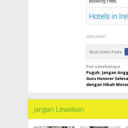
oleh
admin
Ikuti Kami Pada
Navigasi
Pos sebelumnya
Puguh: Jangan Angg
pos
Guru Honorer Selesa
dengan Hibah Motor 
Jangan Lewatkan