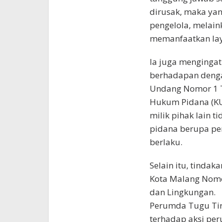
dirusak, maka ya
pengelola, melain
memanfaatkan lay
Ia juga menginga
berhadapan denga
Undang Nomor 1 
Hukum Pidana (KU
milik pihak lain t
pidana berupa pe
berlaku.
Selain itu, tinda
Kota Malang Nomo
dan Lingkungan.
Perumda Tugu Tir
terhadap aksi per