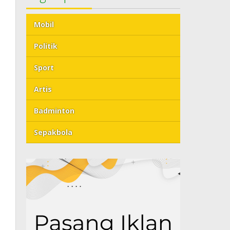
Mobil
Politik
Sport
Artis
Badminton
Sepakbola