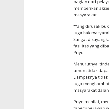
bagian dari pelay
memberikan akses 
masyarakat.
“Yang dirusak buk
juga hak masyara
Sangat disayangk
fasilitas yang di
Priyo.
Menurutnya, tind
umum tidak dapat
Dampaknya tidak 
juga menghambat
masyarakat dalam
Priyo menilai, me
tanggung jawab se