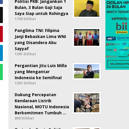
Politisi PKB: Jangankan 1
Bulan, 3 Bulan Gaji Saja
Saya Siap untuk Rohingya
1709 Dilihat
Panglima TNI: Filipina
Janji Bebaskan Lima WNI
yang Disandera Abu
Sayyaf
1391 Dilihat
Pergantian Jitu Luis Milla
yang Mengantar
Indonesia ke Semifinal
1261 Dilihat
Dukung Percepatan
Kendaraan Listrik
Nasional, MOTU Indonesia
Berkomitmen Tumbuh …
800 Dilihat