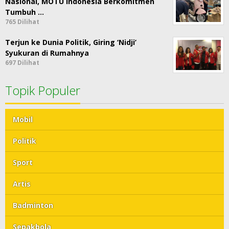
Nasional, MOTU Indonesia Berkomitmen
Tumbuh …
765 Dilihat
Terjun ke Dunia Politik, Giring ‘Nidji’
Syukuran di Rumahnya
697 Dilihat
Topik Populer
Mobil
Politik
Sport
Artis
Badminton
Sepakbola