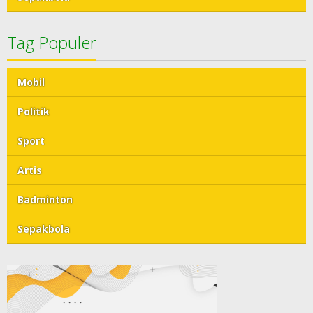
Tag Populer
Mobil
Politik
Sport
Artis
Badminton
Sepakbola