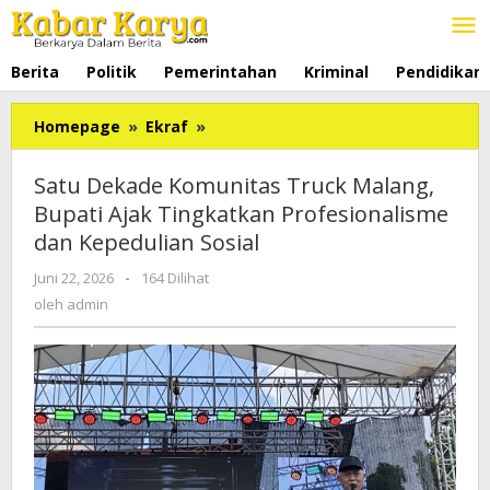
Lewati
ke
konten
Berita
Politik
Pemerintahan
Kriminal
Pendidikan
Homepage
»
Ekraf
»
Satu
Dekade
Komunitas
Satu Dekade Komunitas Truck Malang,
Truck
Bupati Ajak Tingkatkan Profesionalisme
Malang,
dan Kepedulian Sosial
Bupati
Ajak
Juni 22, 2026
oleh
-
164 Dilihat
Tingkatkan
admin
oleh
admin
Profesionalisme
dan
Kepedulian
Sosial