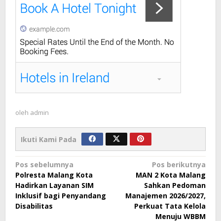
oleh
admin
Ikuti Kami Pada
Navigasi
Pos sebelumnya
Pos berikutnya
Polresta Malang Kota
MAN 2 Kota Malang
pos
Hadirkan Layanan SIM
Sahkan Pedoman
Inklusif bagi Penyandang
Manajemen 2026/2027,
Disabilitas
Perkuat Tata Kelola
Menuju WBBM