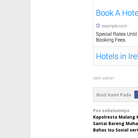
oleh
admin
Ikuti Kami Pada
Navigasi
Pos sebelumnya
Kapolresta Malang K
pos
Santai Bareng Mah
Bahas Isu Sosial se