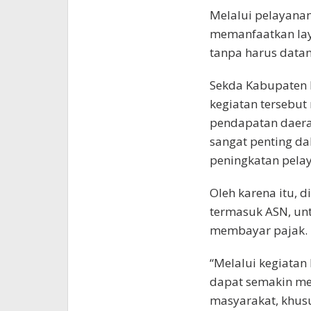
Melalui pelayanan
memanfaatkan laya
tanpa harus datan
Sekda Kabupaten M
kegiatan tersebu
pendapatan daerah
sangat penting 
peningkatan pela
Oleh karena itu, d
termasuk ASN, un
membayar pajak.
“Melalui kegiata
dapat semakin me
masyarakat, khus