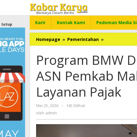
Lewati
ke
konten
Karir
Kontak Kami
Pedoman Media Si
tutup
Homepage
»
Pemerintahan
»
Program
BMW
Disambut
Program BMW Di
Antusias
oleh
ASN Pemkab Mal
ASN
Pemkab
Malang
Layanan Pajak
Untuk
Manfaatkan
Layanan
Mei 25, 2026
oleh
-
145 Dilihat
Pajak
admin
oleh
admin