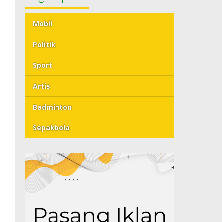
Mobil
Politik
Sport
Artis
Badminton
Sepakbola