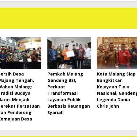
Bersih Desa
Pemkab Malang
Kota Malang Siap
Majang Tengah,
Gandeng BSI,
Bangkitkan
Wabup Malang:
Perkuat
Kejayaan Tinju
Tradisi Budaya
Transformasi
Nasional, Ganden
Harus Menjadi
Layanan Publik
Legenda Dunia
Perekat Persatuan
Berbasis Keuangan
Chris John
dan Pendorong
Syariah
Kemajuan Desa