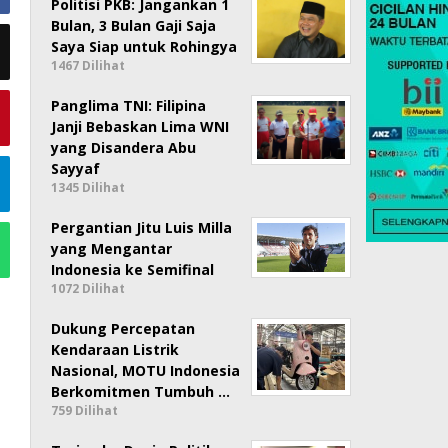
Politisi PKB: Jangankan 1
Bulan, 3 Bulan Gaji Saja
Saya Siap untuk Rohingya
1467 Dilihat
Panglima TNI: Filipina
Janji Bebaskan Lima WNI
yang Disandera Abu
Sayyaf
1345 Dilihat
Pergantian Jitu Luis Milla
yang Mengantar
Indonesia ke Semifinal
1072 Dilihat
Dukung Percepatan
Kendaraan Listrik
Nasional, MOTU Indonesia
Berkomitmen Tumbuh …
759 Dilihat