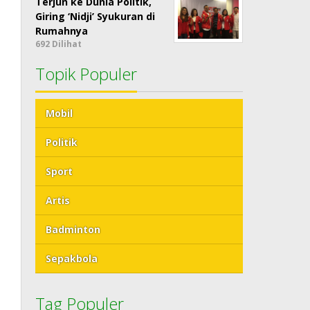
Terjun ke Dunia Politik,
Giring ‘Nidji’ Syukuran di
Rumahnya
692 Dilihat
Topik Populer
Mobil
Politik
Sport
Artis
Badminton
Sepakbola
Tag Populer