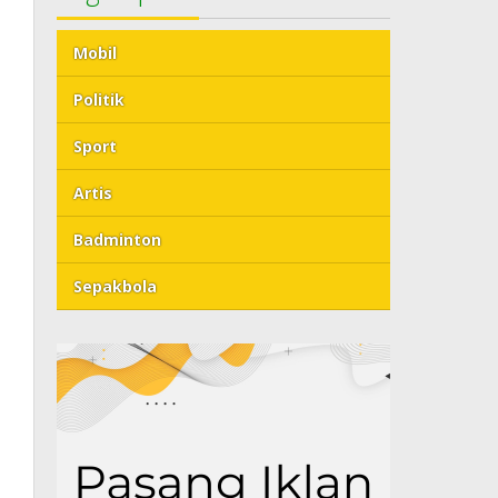
Mobil
Politik
Sport
Artis
Badminton
Sepakbola