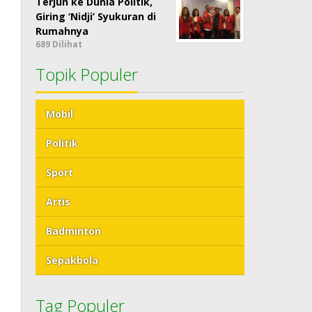
Terjun ke Dunia Politik,
Giring ‘Nidji’ Syukuran di
Rumahnya
689 Dilihat
Topik Populer
Mobil
Politik
Sport
Artis
Badminton
Sepakbola
Tag Populer