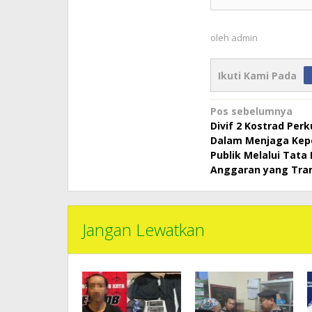
oleh
admin
Ikuti Kami Pada
Navigasi
Pos sebelumnya
Divif 2 Kostrad Pe
pos
Dalam Menjaga Kep
Publik Melalui Tata 
Anggaran yang Tra
Jangan Lewatkan