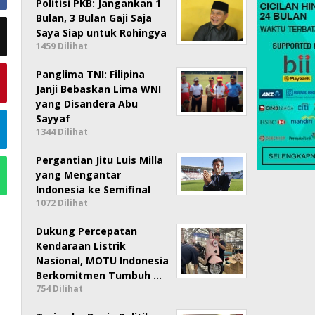
Politisi PKB: Jangankan 1
Bulan, 3 Bulan Gaji Saja
Saya Siap untuk Rohingya
1459 Dilihat
Panglima TNI: Filipina
Janji Bebaskan Lima WNI
yang Disandera Abu
Sayyaf
1344 Dilihat
Pergantian Jitu Luis Milla
yang Mengantar
Indonesia ke Semifinal
1072 Dilihat
Dukung Percepatan
Kendaraan Listrik
Nasional, MOTU Indonesia
Berkomitmen Tumbuh …
754 Dilihat