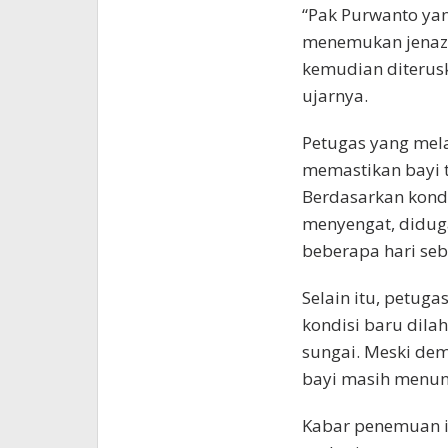
“Pak Purwanto yan
menemukan jenazah
kemudian diterusk
ujarnya.
Petugas yang mela
memastikan bayi t
Berdasarkan kond
menyengat, diduga
beberapa hari se
Selain itu, petug
kondisi baru dilah
sungai. Meski de
bayi masih menung
Kabar penemuan i