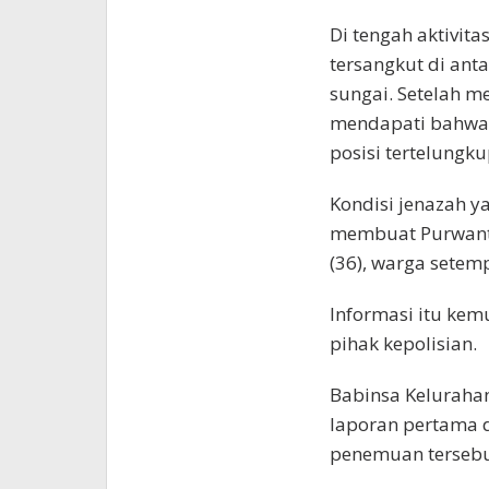
Di tengah aktivit
tersangkut di an
sungai. Setelah m
mendapati bahwa 
posisi tertelungku
Kondisi jenazah y
membuat Purwant
(36), warga setem
Informasi itu kem
pihak kepolisian.
Babinsa Keluraha
laporan pertama d
penemuan tersebu