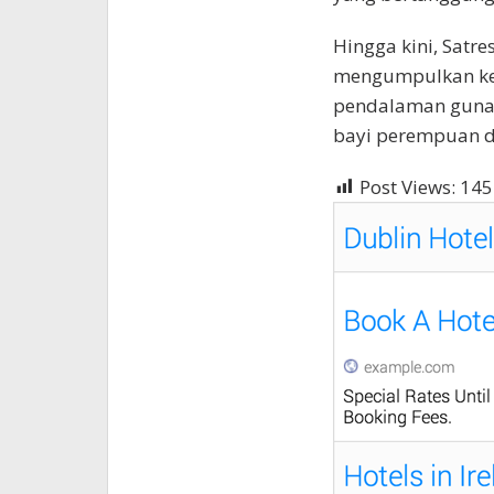
Hingga kini, Satr
mengumpulkan ket
pendalaman guna 
bayi perempuan di
Post Views:
145