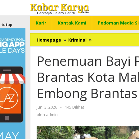
Lewati
ke
konten
Karir
Kontak Kami
Pedoman Media Si
tutup
Homepage
»
Kriminal
»
Penemuan
Bayi
Perempuan
Penemuan Bayi 
di
Sungai
Brantas Kota Ma
Brantas
Kota
Malang
Embong Brantas
Gegerkan
Warga
Embong
Juni 3, 2026
oleh
-
145 Dilihat
Brantas
admin
oleh
admin