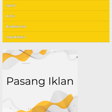
Sport
Artis
Badminton
Sepakbola