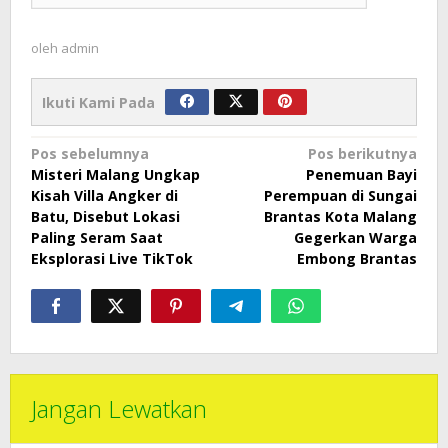
oleh
admin
Ikuti Kami Pada
Navigasi
Pos sebelumnya
Pos berikutnya
Misteri Malang Ungkap
Penemuan Bayi
pos
Kisah Villa Angker di
Perempuan di Sungai
Batu, Disebut Lokasi
Brantas Kota Malang
Paling Seram Saat
Gegerkan Warga
Eksplorasi Live TikTok
Embong Brantas
Jangan Lewatkan