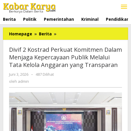
Lewati
ke
konten
Berita
Politik
Pemerintahan
Kriminal
Pendidikan
Homepage
»
Berita
»
Divif
2
Kostrad
Divif 2 Kostrad Perkuat Komitmen Dalam
Perkuat
Menjaga Kepercayaan Publik Melalui
Komitmen
Tata Kelola Anggaran yang Transparan
Dalam
Menjaga
Juni 3, 2026
oleh
-
487 Dilihat
Kepercayaan
admin
oleh
admin
Publik
Melalui
Tata
Kelola
Anggaran
yang
Transparan