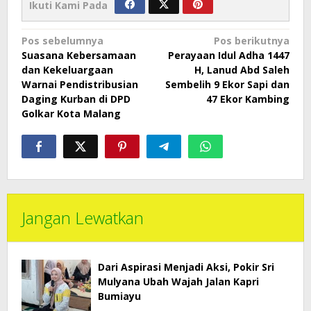
Ikuti Kami Pada
Navigasi
Pos sebelumnya
Pos berikutnya
Suasana Kebersamaan
Perayaan Idul Adha 1447
pos
dan Kekeluargaan
H, Lanud Abd Saleh
Warnai Pendistribusian
Sembelih 9 Ekor Sapi dan
Daging Kurban di DPD
47 Ekor Kambing
Golkar Kota Malang
Jangan Lewatkan
Dari Aspirasi Menjadi Aksi, Pokir Sri
Mulyana Ubah Wajah Jalan Kapri
Bumiayu