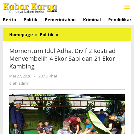
Lewati
ke
konten
Berita
Politik
Pemerintahan
Kriminal
Pendidikan
Homepage
»
Politik
»
Momentum
Idul
Adha,
Momentum Idul Adha, Divif 2 Kostrad
Divif
Menyembelih 4 Ekor Sapi dan 21 Ekor
2
Kambing
Kostrad
Menyembelih
Mei 27, 2026
oleh
-
207 Dilihat
4
admin
oleh
admin
Ekor
Sapi
dan
21
Ekor
Kambing