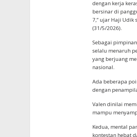
dengan kerja kera
bersinar di pang
7,” ujar Haji Udi
(31/5/2026).
Sebagai pimpinan 
selalu menaruh p
yang berjuang m
nasional.
Ada beberapa poi
dengan penampilan
Valen dinilai mem
mampu menyampaik
Kedua, mental pan
kontestan hebat da