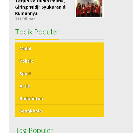
Terjun ke Dunia Politik,
Giring ‘Nidji’ Syukuran di
Rumahnya
711 Dilihat
Topik Populer
Mobil
Politik
Sport
Artis
Badminton
Sepakbola
Tag Populer