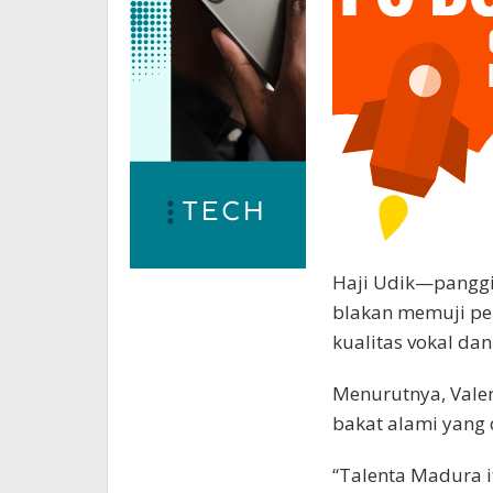
Haji Udik—panggi
blakan memuji pen
kualitas vokal da
Menurutnya, Valen
bakat alami yang 
“Talenta Madura i