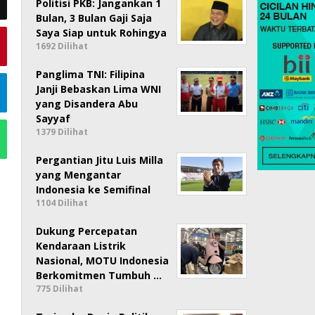
Politisi PKB: Jangankan 1
Bulan, 3 Bulan Gaji Saja
Saya Siap untuk Rohingya
1692 Dilihat
Panglima TNI: Filipina
Janji Bebaskan Lima WNI
yang Disandera Abu
Sayyaf
1379 Dilihat
Pergantian Jitu Luis Milla
yang Mengantar
Indonesia ke Semifinal
1104 Dilihat
Dukung Percepatan
Kendaraan Listrik
Nasional, MOTU Indonesia
Berkomitmen Tumbuh …
775 Dilihat