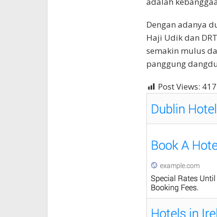
adalah kebanggaa
Dengan adanya du
Haji Udik dan DRT 
semakin mulus da
panggung dangdut 
Post Views:
417