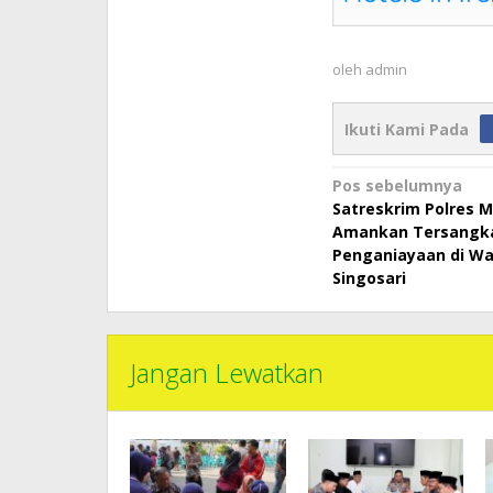
oleh
admin
Ikuti Kami Pada
Navigasi
Pos sebelumnya
Satreskrim Polres 
pos
Amankan Tersangk
Penganiayaan di W
Singosari
Jangan Lewatkan