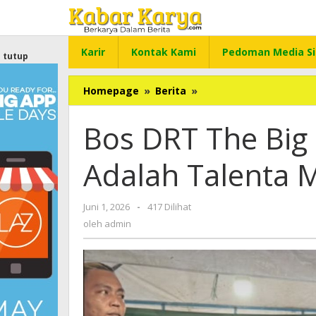
Lewati
ke
konten
Karir
Kontak Kami
Pedoman Media Si
tutup
Homepage
»
Berita
»
Bos
DRT
The
Bos DRT The Big 
Big
Family:
Adalah Talenta 
Valen
DA
7
Juni 1, 2026
oleh
-
417 Dilihat
Adalah
admin
oleh
admin
Talenta
Madura
yang
Luar
Biasa