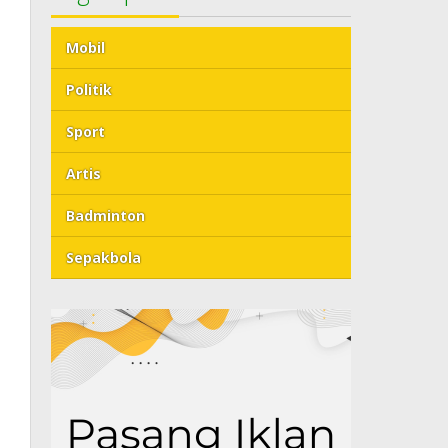
Mobil
Politik
Sport
Artis
Badminton
Sepakbola